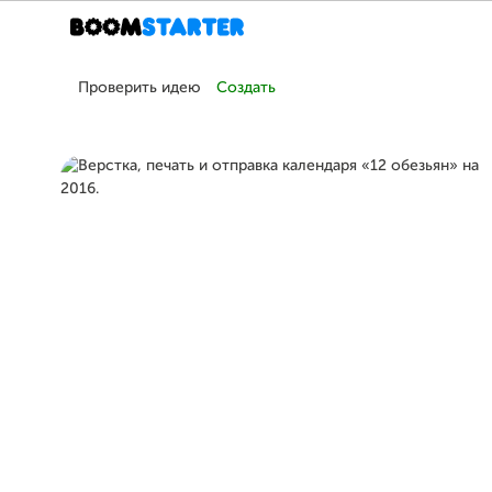
Проверить идею
Создать