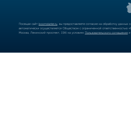
Посещая сайт
boomstarter.ru
, вы предоставляете согласие на обработку данных 
автоматически осуществляется Обществом с ограниченной ответственностью «Б
Москва, Ленинский проспект, 15А) на условиях
Пользовательского соглашения