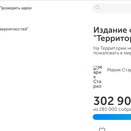
Проверить идею
Издание 
"Террито
На Территории н
пожаловать в мир
Мария Ста
302 9
из 285 000 собр
Завершен 14 фе