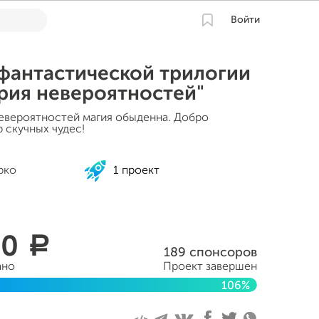
Войти
фантастической трилогии
рия невероятностей"
евероятностей магия обыденна. Добро
 скучных чудес!
рко
1 проект
00
a
189 спонсоров
ано
Проект завершен
106%
враля 2017