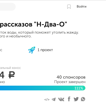
Войти
рассказов "H-Два-O"
лоток воды, который поможет утолить жажду.
го и необычного.
ис
1 проект
уальный взнос
94
a
40 спонсоров
ано
Проект завершен
111%
ября 2017