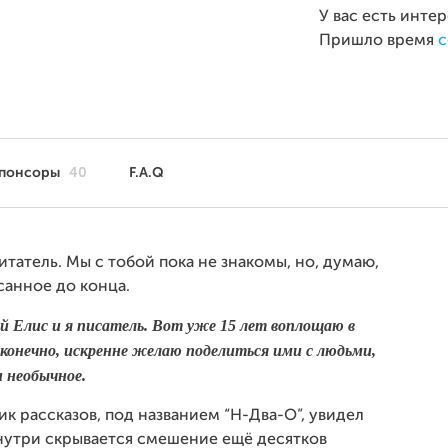
У вас есть инте
Пришло время
с
понсоры
40
F.A.Q
татель. Мы с тобой пока не знакомы, но, думаю,
санное до конца.
й Елис и я писатель.
Вот уже 15 лет воплощаю в
 конечно, искренне желаю поделиться ими с людьми,
 необычное.
ик рассказов, под названием “H-Два-О”, увидел
внутри скрывается смешение ещё десятков