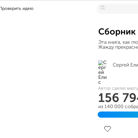
Проверить идею
Сборник 
Эта книга, как г
Жажду прекрасно
Сергей Ел
Автор сделал вирт
156 7
из 140 000 собр
Завершен 14 но