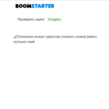
Проверить идею
Создать