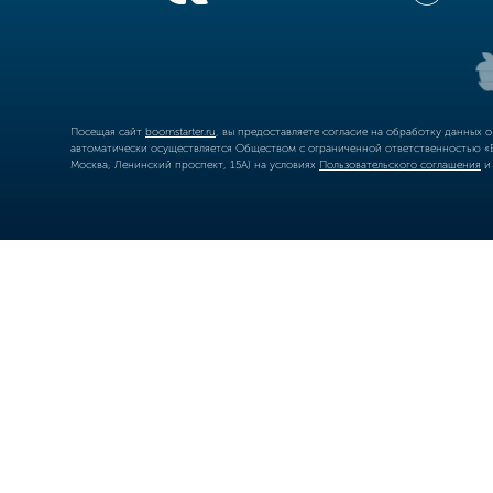
Посещая сайт
boomstarter.ru
, вы предоставляете согласие на обработку данных 
автоматически осуществляется Обществом с ограниченной ответственностью «Б
Москва, Ленинский проспект, 15А) на условиях
Пользовательского соглашения