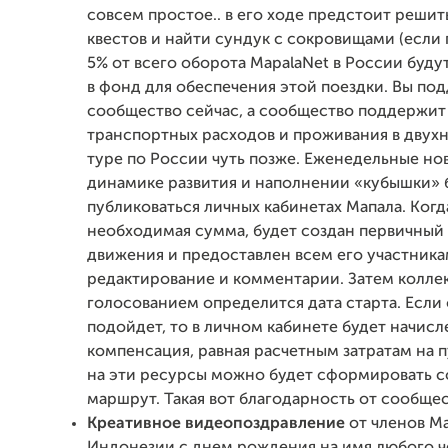
совсем простое.. в его ходе предстоит решит
квестов и найти сундук с сокровищами (если п
5% от всего оборота MapalaNet в России буду
в фонд для обеспечения этой поездки. Вы по
сообщество сейчас, а сообщество поддержит
транспортных расходов и проживания в двух
туре по России чуть позже. Еженедельные но
динамике развития и наполнении «кубышки» 
публиковаться личных кабинетах Мапала. Когд
необходимая сумма, будет создан первичный
движения и предоставлен всем его участника
редактирование и комментарии. Затем колл
голосованием определится дата старта. Если 
подойдет, то в личном кабинете будет начисл
компенсация, равная расчетным затратам на п
на эти ресурсы можно будет сформировать 
маршрут. Такая вот благодарность от сообщес
Креативное видеопоздравление
от членов М
Индонезии с днем рождения на имя любого ч