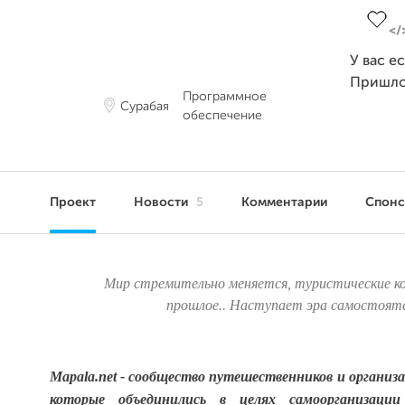
У вас е
Пришло
Программное
Сурабая
обеспечение
Проект
Новости
5
Комментарии
Спон
Мир стремительно меняется, туристические ко
прошлое..
Наступает эра самостояте
Mapala.net - сообщество путешественников и организ
которые объединились в целях самоорганизаци