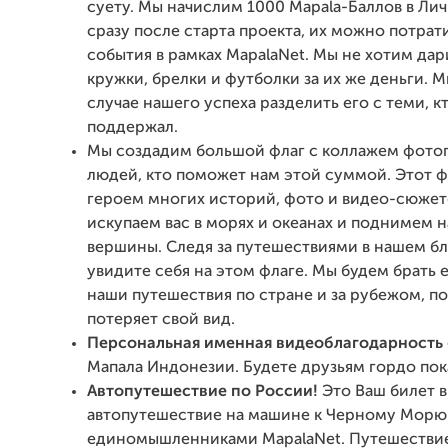
суету. Мы начислим 1000 Mapala-Баллов в Ли
сразу после старта проекта, их можно потрат
события в рамках MapalaNet. Мы не хотим да
кружки, брелки и футболки за их же деньги. М
случае нашего успеха разделить его с теми, к
поддержал.
Мы создадим большой флаг с коллажем фото
людей, кто поможет нам этой суммой. Этот ф
героем многих историй, фото и видео-сюжет
искупаем вас в морях и океанах и поднимем 
вершины. Следя за путешествиями в нашем бло
увидите себя на этом флаге. Мы будем брать е
наши путешествия по стране и за рубежом, по
потеряет свой вид.
Персональная именная
видеоблагодарность
Мапала Индонезии. Будете друзьям гордо пок
Автопутешествие по России!
Это Ваш билет в
автопутешествие на машине к Черному Морю 
единомышленниками MapalaNet. Путешествие