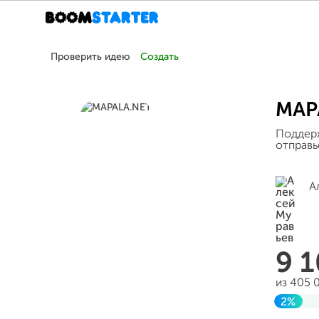
Проверить идею
Создать
MAP
Поддер
отправь
А
9 
из 405 
2%
Завер