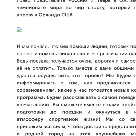
право представлять
Россию
и
Тверь
в соста
чемпионате мира по чир спорту, который п
апреля в Орландо США
.
И мы поняли, что
без помощи людей
, готовых
по
проект и
помочь финансово
в его реализации
на
Ведь поездка получается очень дорогая и само
её не оплатить. Только
вместе с вами общими
удастся
осуществить
этот
проект
!
Мы будем п
информировать о том, как продвигается 
соревнованиям, какие у нас готовятся новые к
программа, будем рассказывать о самой поездк
впечатлениях. Вы сможете вместе с нами пройт
подготовки до поездки и окунуться в н
атмосферу спортивной жизни! Мы со св
приложим все силы, чтобы достойно представит
и родной город на этих крупнейших ме