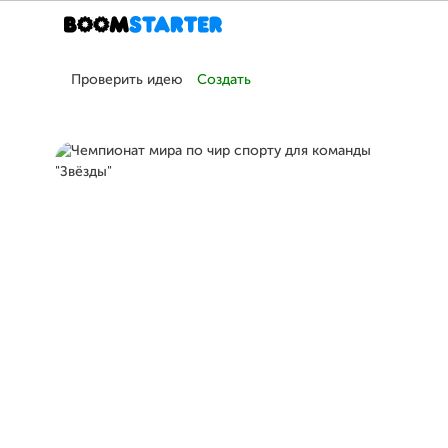
Проверить идею
Создать