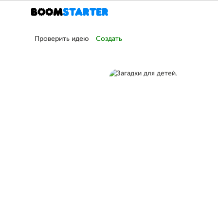
Проверить идею
Создать