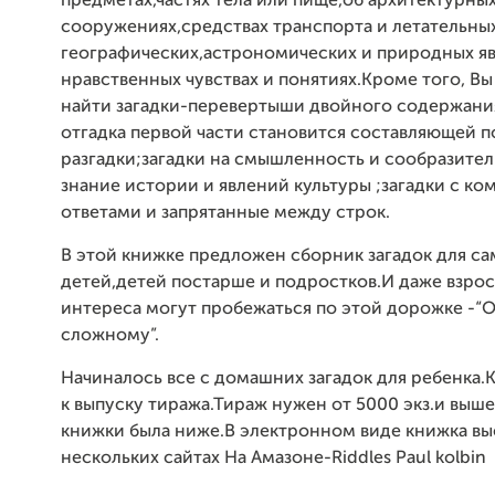
предметах,частях тела или пище,об архитектурны
сооружениях,средствах транспорта и летательных
географических,астрономических и природных яв
нравственных чувствах и понятиях.Кроме того, В
найти загадки-перевертыши двойного содержани
отгадка первой части становится составляющей
разгадки;загадки на смышленность и сообразител
знание истории и явлений культуры ;загадки с к
ответами и запрятанные между строк.
В этой книжке предложен сборник загадок для с
детей,детей постарше и подростков.И даже взрос
интереса могут пробежаться по этой дорожке -“О
сложному”.
Начиналось все с домашних загадок для ребенка.
к выпуску тиража.Тираж нужен от 5000 экз.и выше
книжки была ниже.В электронном виде книжка вы
нескольких сайтах На Амазоне-Riddles Paul kolbin