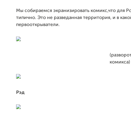
Мы собираемся экранизировать комикс,что для Р
типично. Это не разведанная территория, и в како
первооткрыватели.
(разворо
комикса)
Рэд