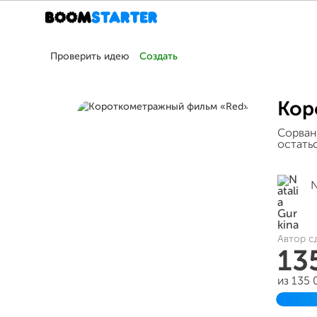
Проверить идею
Создать
Кор
Сорван
остатьс
N
Автор с
13
из 135
Завер