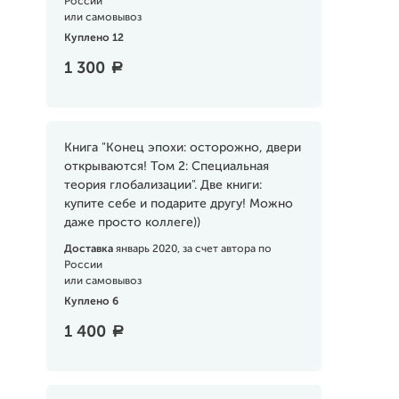
России
или самовывоз
Куплено 12
1 300
a
Книга "Конец эпохи: осторожно, двери
открываются! Том 2: Специальная
теория глобализации". Две книги:
купите себе и подарите другу! Можно
даже просто коллеге))
Доставка
январь 2020, за счет автора по
России
или самовывоз
Куплено 6
1 400
a