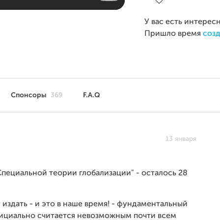
У вас есть интерес
Пришло время
созд
Спонсоры
369
F.A.Q
13 января
Специальной теории глобализации" - осталось 28
г издать - и это в наше время! - фундаментальный
официально считается невозможным почти всем