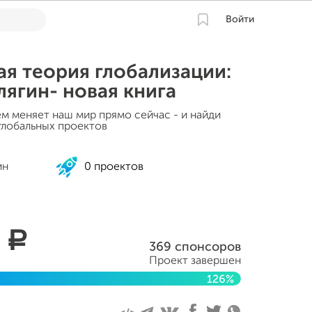
Войти
я теория глобализации:
ягин- новая книга
ачем меняет наш мир прямо сейчас - и найди
глобальных проектов
ин
0 проектов
1
a
369 спонсоров
Проект завершен
126%
 2020