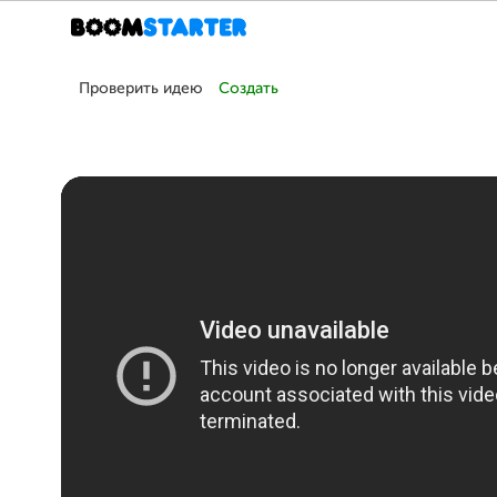
Проверить идею
Создать