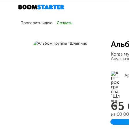
Проверить идею
Создать
Аль
Когда му
Акустич
А
65
из 60 0
Заверш