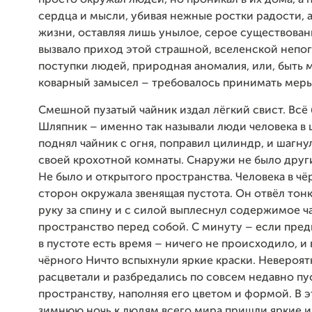
сердца и мысли, убивая нежные ростки радости, а
жизни, оставляя лишь унылое, серое существован
вызвало приход этой страшной, вселенской непо
поступки людей, природная аномалия, или, быть 
коварный замысел – требовалось принимать меры
Смешной пузатый чайник издал лёгкий свист. Всё 
Шляпник – именно так называли люди человека в
поднял чайник с огня, поправил цилиндр, и шагнул
своей крохотной комнаты. Снаружи не было дру
Не было и открытого пространства. Человека в чё
сторон окружала звенящая пустота. Он отвёл то
руку за спину и с силой выплеснул содержимое ч
пространство перед собой. С минуту – если пред
в пустоте есть время – ничего не происходило, и
чёрного Ничто вспыхнули яркие краски. Невероя
расцветали и разбредались по совсем недавно п
пространству, наполняя его цветом и формой. В 
зимнюю ночь к людям всего мира пришли яркие 