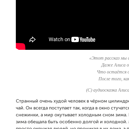
«Этот рассказ мы с
Даже Алиса о
Что остаётся о
После того, ка
(С) аудиосказка Алис
Странный очень худой человек в чёрном цилиндр
чай. Он всегда поступает так, когда в окно стучат
снежинки, а мир окутывает холодным сном зима. 
зима обещала быть особенно долгой и холодной.
просто окружал людей, но проникал в их дома, а п