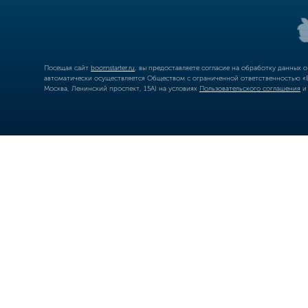
Посещая сайт
boomstarter.ru
, вы предоставляете согласие на обработку данных 
автоматически осуществляется Обществом с ограниченной ответственностью «Б
Москва, Ленинский проспект, 15А) на условиях
Пользовательского соглашения