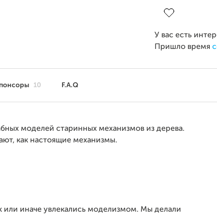
Завершен 13 дек
У вас есть инте
Пришло время
с
понсоры
10
F.A.Q
табных моделей старинных механизмов из дерева.
ают, как настоящие механизмы.
так или иначе увлекались моделизмом. Мы делали