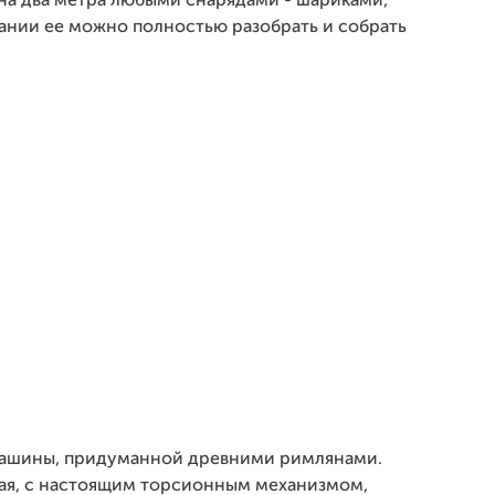
а два метра любыми снарядами - шариками,
ании ее можно полностью разобрать и собрать
ашины, придуманной древними римлянами.
ная, с настоящим торсионным механизмом,