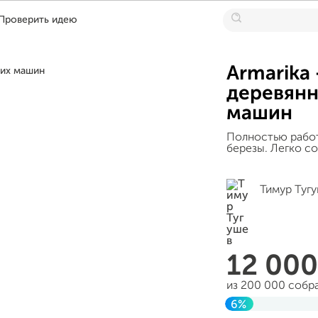
Проверить идею
Armarika
деревянн
машин
Полностью работ
березы. Легко со
Тимур Туг
12 00
из 200 000 собр
6%