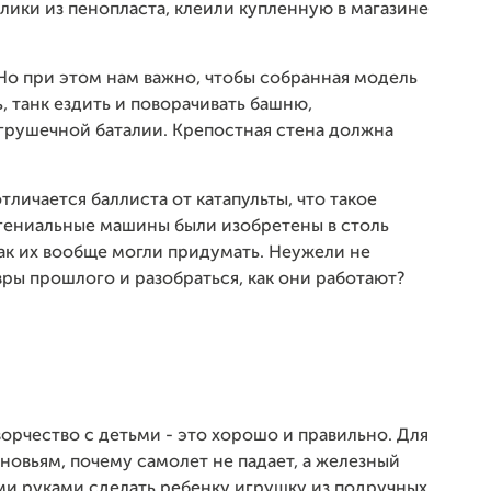
блики из пенопласта, клеили купленную в магазине
Но при этом нам важно, чтобы собранная модель
, танк ездить и поворачивать башню,
грушечной баталии. Крепостная стена должна
личается баллиста от катапульты, что такое
 гениальные машины были изобретены в столь
как их вообще могли придумать. Неужели не
ы прошлого и разобраться, как они работают?
орчество с детьми - это хорошо и правильно. Для
новьям, почему самолет не падает, а железный
ими руками сделать ребенку игрушку из подручных