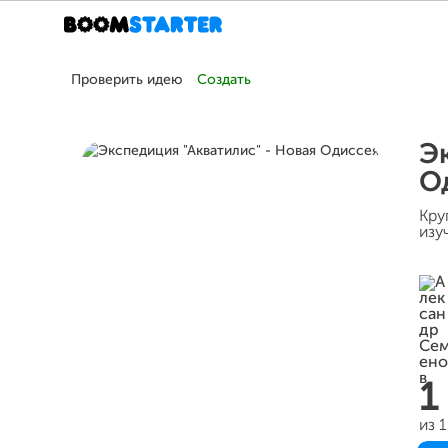
Проверить идею
Создать
Э
О
Кру
изу
1
из 