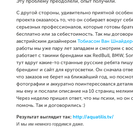
Эту проблему преодолели, опыт получили.
С другой стороны, удивительно приятной особе
проекта оказалось то, что он собирает вокруг себ
серьезных профессионалов, которые готовы брать
бесплатно или за себестоимость. Так мы договор
австрийским дизайнером
Тобиасом Ван Шнайде
работы мы уже пару лет западаем и смотрим с в
работает с такими брендами как RedBull, BMW, So
тут вдруг какие-то странные русские ребята пишу
брендинг и сайт для кругосветки. Он сначала отве
что заказов не берет на ближайший год, но посмо
фотографии и аккуратно поинтересовался деталя
мы ему и послали описание на 10 страниц мелки
Через неделю пришел ответ, что мы психи, но он 
помочь. Так и договорились :)
Результат выглядит так:
http://aquatilis.tv/
И мы им немного гордимся даже.