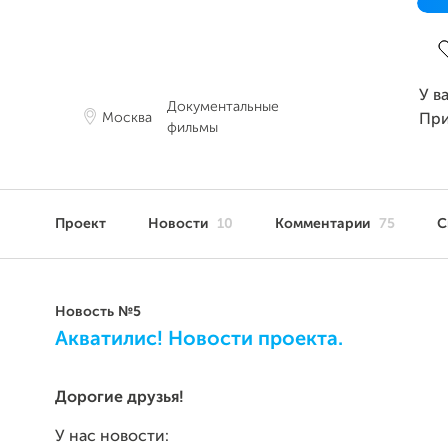
З
У в
Документальные
Москва
Пр
фильмы
Проект
Новости
10
Комментарии
75
С
Новость №5
Акватилис! Новости проекта.
Дорогие друзья!
У нас новости: