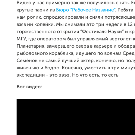
Видео у нас примерно так же получилось снять. Е
крутые парни из
Бюро “Рабочее Название”
. Ребят
нам ролик, спродюсировали и сняли потрясающий
взяв ни копейки. Мы снимали это три недели в 12 
торжественного открытия “Фестиваля Науки” и к
МГУ, где оператором был управляемый вертолет-к
Планетария, замерзшего озера в карьере и ободр
рыболовного кораблика, идущего по волнам Сред
Семёнов не самый лучший актер, конечно, но пол
живенько и бодро. Конечно, уместить в три мину
экспедиции - это ээээ. Но что есть, то есть!
Вот видео: