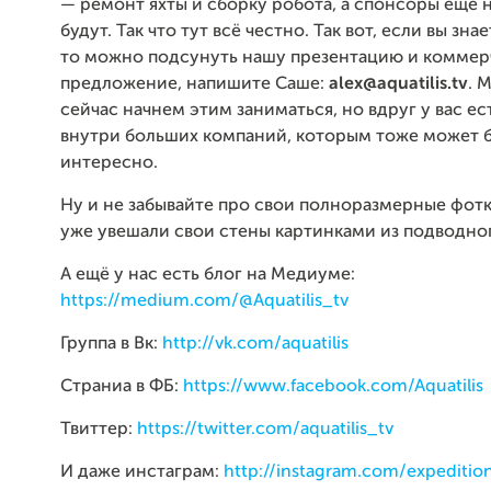
— ремонт яхты и сборку робота, а спонсоры ещё 
будут. Так что тут всё честно. Так вот, если вы зна
то можно подсунуть нашу презентацию и коммер
предложение, напишите Саше:
alex@aquatilis.tv
. 
сейчас начнем этим заниматься, но вдруг у вас ес
внутри больших компаний, которым тоже может 
интересно.
Ну и не забывайте про свои полноразмерные фотк
уже увешали свои стены картинками из подводно
А ещё у нас есть блог на Медиуме:
https://medium.com/@Aquatilis_tv
Группа в Вк:
http://vk.com/aquatilis
Страниа в ФБ:
https://www.facebook.com/Aquatilis
Твиттер:
https://twitter.com/aquatilis_tv
И даже инстаграм:
http://instagram.com/expedition