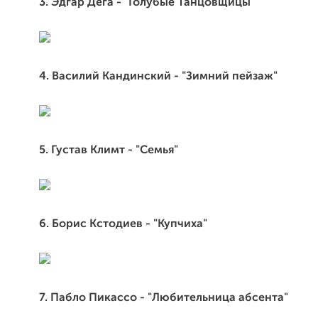
3. Эдгар Дега - "Голубые Танцовщицы"
4. Василий Кандинский - "Зимний пейзаж"
5. Густав Климт - "Семья"
6. Борис Кстодиев - "Купчиха"
7. Пабло Пикассо - "Любительница абсента"