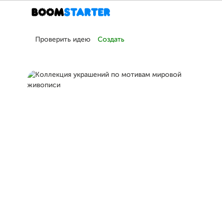
Проверить идею
Создать