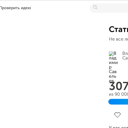
Проверить идею
Стат
Не все л
Вл
Са
30
из 90 00
Заверш