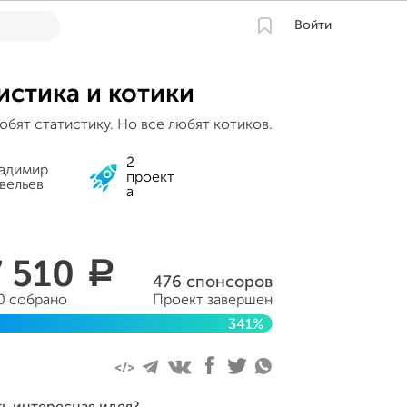
Войти
истика и котики
юбят статистику. Но все любят котиков.
2
адимир
проект
вельев
а
7 510
a
476 спонсоров
0 собрано
Проект завершен
341%
ен 13 октября 2016