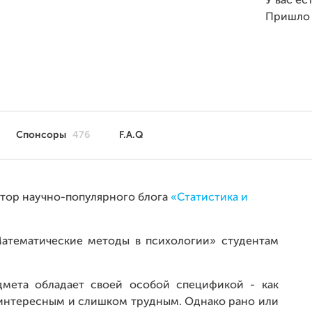
У вас ес
Пришло
Спонсоры
476
F.A.Q
автор научно-популярного блога
«Статистика и
Математические методы в психологии» студентам
едмета обладает своей особой спецификой - как
еинтересным и слишком трудным. Однако рано или