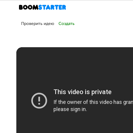
Проверить идею
Создать