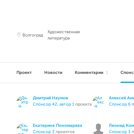
Художественная
Волгоград
литература
Проект
Новости
Комментарии
1
Спон
Дмитрий Наумов
Алексей Ам
спонсор 42
,
автор 1
проекта
спонсор 6
п
Екатерина Пономарева
Леонид Ком
спонсор 3
проектов
спонсор 3
п