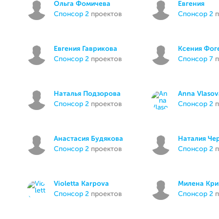
Ольга Фомичева
Евгения
спонсор 2
проектов
спонсор 2
п
Евгения Гаврикова
Ксения Фог
спонсор 2
проектов
спонсор 7
п
Наталья Подзорова
Anna Vlasov
спонсор 2
проектов
спонсор 2
п
Анастасия Будякова
Наталия Че
спонсор 2
проектов
спонсор 2
п
Violetta Karpova
Милена Кри
спонсор 2
проектов
спонсор 2
п