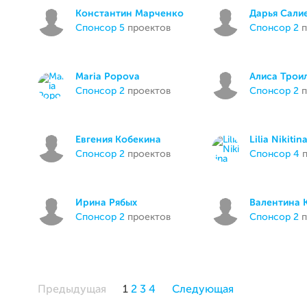
Константин Марченко
Дарья Сали
спонсор 5
проектов
спонсор 2
п
Maria Popova
Алиса Трои
спонсор 2
проектов
спонсор 2
п
Евгения Кобекина
Lilia Nikitin
спонсор 2
проектов
спонсор 4
п
Ирина Рябых
Валентина 
спонсор 2
проектов
спонсор 2
п
Предыдущая
1
2
3
4
Следующая