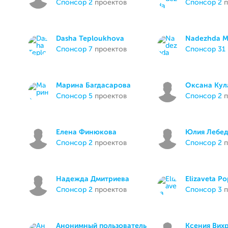
спонсор 2
проектов
спонсор 2
п
Dasha Teploukhova
Nadezhda M
спонсор 7
проектов
спонсор 31
Марина Багдасарова
Оксана Кул
спонсор 5
проектов
спонсор 2
п
Елена Финюкова
Юлия Лебед
спонсор 2
проектов
спонсор 2
п
Надежда Дмитриева
Elizaveta P
спонсор 2
проектов
спонсор 3
п
Анонимный пользователь
Ксения Вих