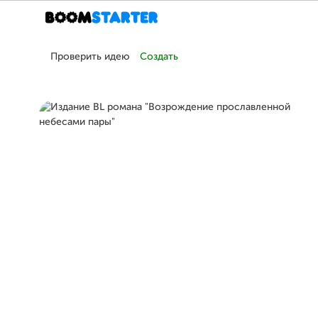
Проверить идею
Создать