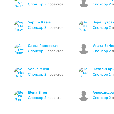
спонсор 2
проектов
спонсор 2
п
Sapfira Kasse
Вера Бутра
спонсор 2
проектов
спонсор 2
п
Дарья Рановская
Valera Bark
спонсор 2
проектов
спонсор 2
п
Sonka Michi
Наталья Кр
спонсор 2
проектов
спонсор 1
п
Elena Shen
Александра
спонсор 2
проектов
спонсор 2
п