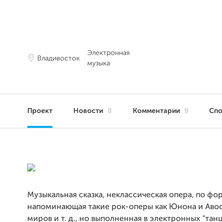
Электронная
Владивосток
музыка
Проект
Новости
8
Комментарии
9
Сп
Музыкальная сказка, неклассическая опера, по фо
напоминающая такие рок-оперы как Юнона и Авос
миров и т. д., но выполненная в электронных “тан