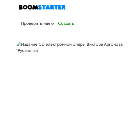
Проверить идею
Создать