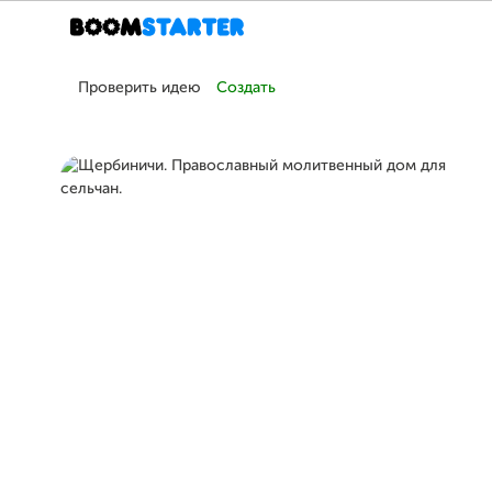
Проверить идею
Создать