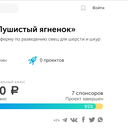
Войти
Пушистый ягненок»
 ферму по разведению овец для шерсти и шкур
кин
0 проектов
уальный взнос
00
a
7 спонсоров
ано
Проект завершен
95%
нтября 2016