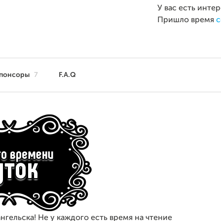
У вас есть инте
Пришло время
с
понсоры
7
F.A.Q
нгельска! Не у каждого есть время на чтение