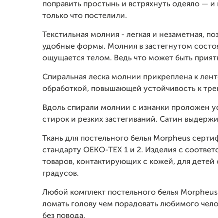
поправить простынь и встряхнуть одеяло — и 
только что постелили.
Текстильная молния - легкая и незаметная, п
удобные формы. Молния в застегнутом состо
ощущается телом. Ведь что может быть прият
Спиральная леска молнии прикреплена к лен
обработкой, повышающей устойчивость к тр
Вдоль спирали молнии с изнанки проложен у
стирок и резких застегиваний. Сатин выдержи
Ткань для постельного белья Morpheus серт
стандарту OEKO-TEX 1 и 2. Изделия с соотве
товаров, контактирующих с кожей, для детей 
градусов.
Любой комплект постельного белья Morpheus
ломать голову чем порадовать любимого челов
без повода.