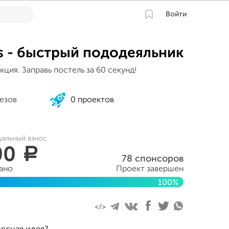
Войти
 - быстрый пододеяльник
ция. Заправь постель за 60 секунд!
езов
0 проектов
уальный взнос
00
a
78 спонсоров
ано
Проект завершен
100%
кабря 2016