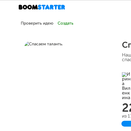
Проверить идею
Создать
С
Наш
спа
2
из 
З