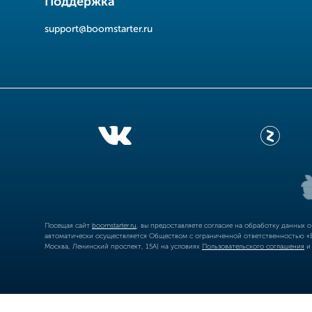
Поддержка
support@boomstarter.ru
Посещая сайт
boomstarter.ru
, вы предоставляете согласие на обработку данных 
автоматически осуществляется Обществом с ограниченной ответственностью «Б
Москва, Ленинский проспект, 15А) на условиях
Пользовательского соглашения