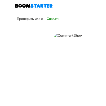
Проверить идею
Создать