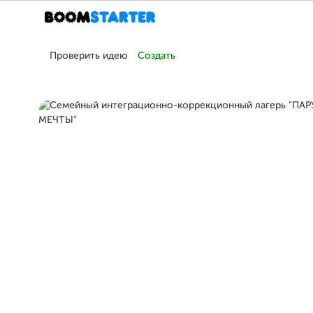
Проверить идею
Создать