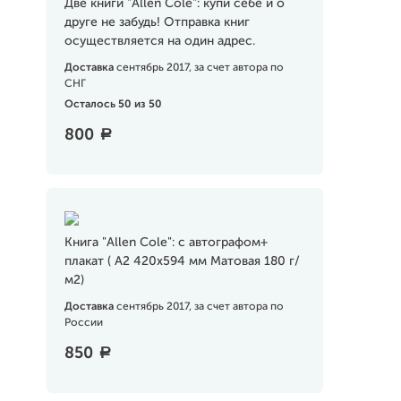
Две книги "Allen Cole": купи себе и о
друге не забудь! Отправка книг
осуществляется на один адрес.
Доставка
сентябрь 2017, за счет автора по
СНГ
Осталось 50 из 50
800
a
Книга "Allen Cole": с автографом+
плакат ( А2 420х594 мм Матовая 180 г/
м2)
Доставка
сентябрь 2017, за счет автора по
России
850
a