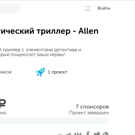
Войти
ический триллер - Allen
 триллер с элементами детектива и
орый пощекочет ваши нервы!
маков
1 проект
a
7 спонсоров
ано
Проект завершен
тября 2017