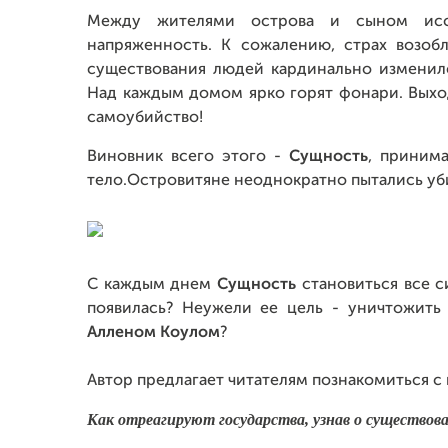
Между жителями острова и сыном ис
напряженность. К сожалению, страх возоб
существования людей кардинально изменил
Над каждым домом ярко горят фонари. Выход
самоубийство!
Виновник всего этого -
Сущность
, приним
тело.Островитяне неоднократно пытались уби
С каждым днем
Сущность
становиться все с
появилась? Неужели ее цель - уничтожить
Алленом Коулом
?
Автор предлагает читателям познакомиться с 
Как отреагируют государства, узнав о существов