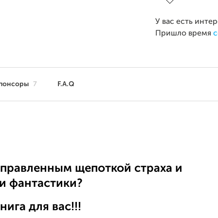
У вас есть инте
Пришло время
с
понсоры
7
F.A.Q
иправленным щепоткой страха и
и фантастики?
нига для вас!!!