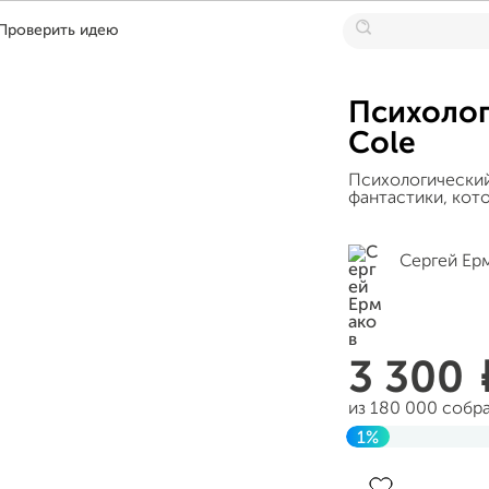
Проверить идею
Психолог
Cole
Психологический
фантастики, кот
Сергей Ер
3 300
из 180 000 собр
1%
Завершен 12 сен