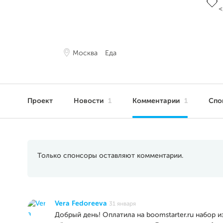
Москва
Еда
Проект
Новости
1
Комментарии
1
Спо
Только спонсоры оставляют комментарии.
Vera Fedoreeva
31 января
Добрый день! Оплатила на boomstarter.ru набор и