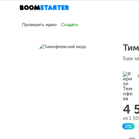
Проверить идею
Создать
Тим
Будь з
4 
из 1 5
0%
До ц