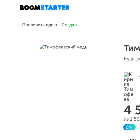
Проверить идею
Создать
Тим
Будь з
4 
из 1 5
0%
До ц