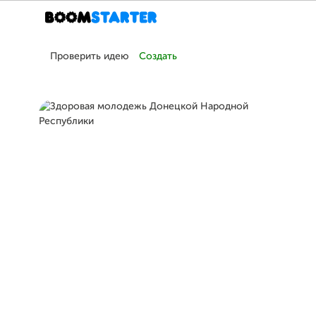
Проверить идею
Создать