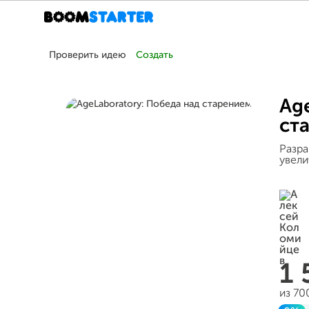
Проверить идею
Создать
Ag
ст
Разра
увели
1
из 70