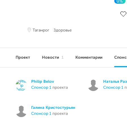
0%
До 
Таганрог
Здоровье
Проект
Новости
1
Комментарии
Спон
Philip Belov
Наталья Ра
спонсор 1
проекта
спонсор 1
п
Галина Кристостурьян
спонсор 1
проекта