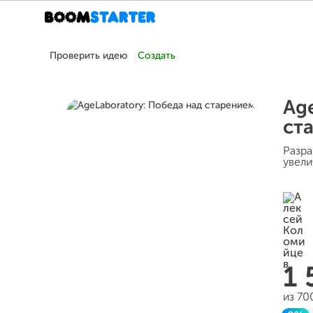
Проверить идею
Создать
Ag
ст
Разра
увели
1
из 70