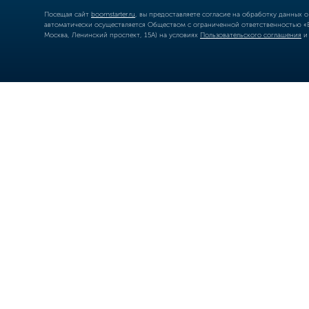
Посещая сайт
boomstarter.ru
, вы предоставляете согласие на обработку данных 
автоматически осуществляется Обществом с ограниченной ответственностью «Б
Москва, Ленинский проспект, 15А) на условиях
Пользовательского соглашения