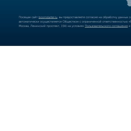
Посещая сайт
boomstarter.ru
, вы предоставляете согласие на обработку данных 
автоматически осуществляется Обществом с ограниченной ответственностью «Б
Москва, Ленинский проспект, 15А) на условиях
Пользовательского соглашения