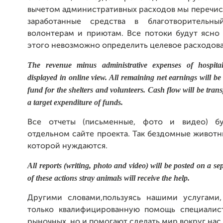
вычетом административных расходов мы перечис
заработанные средства в благотворительн
волонтерам и приютам. Все потоки будут ясно 
этого невозможно определить целевое расходова
The revenue minus administrative expenses of hospital
displayed in online view. All remaining net earnings will be 
fund for the shelters and volunteers. Cash flow will be tra
a target expenditure of funds.
Все отчеты (письменные, фото и видео) б
отдельном сайте проекта. Так бездомные животн
которой нуждаются.
All reports (writing, photo and video) will be posted on a sep
of these actions stray animals will receive the help.
Другими словами,пользуясь нашими услугами
только квалифицированную помощь специалис
рыночных, но и помогают сделать мир вокруг нас