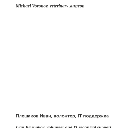
Michael Voronov, veterinary surgeon
Плешаков Иван,
волонтер, IT поддержка
Ivan Pleshakov, volunteer and IT technical support