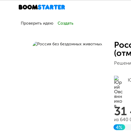
Проверить идею
Создать
Рос
(от
Решени
Ю
31
из 640
4%