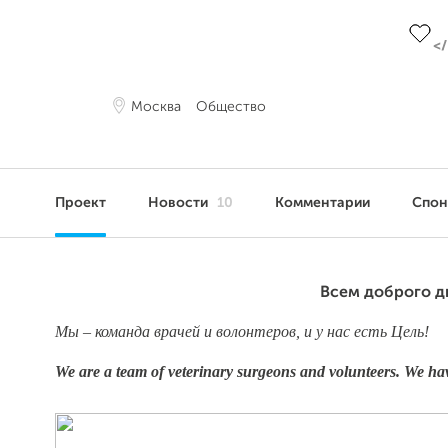
До це
Москва
Общество
Проект
Новости
10
Комментарии
Спо
Всем доброго д
Мы – команда врачей и волонтеров,
и у нас есть Цель!
We are a team of veterinary surgeons and volunteers. We hav