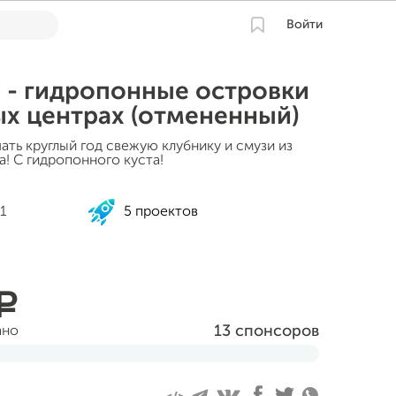
Войти
 - гидропонные островки
ых центрах (отмененный)
ать круглый год свежую клубнику и смузи из
а! С гидропонного куста!
1
5 проектов
a
13 спонсоров
ано