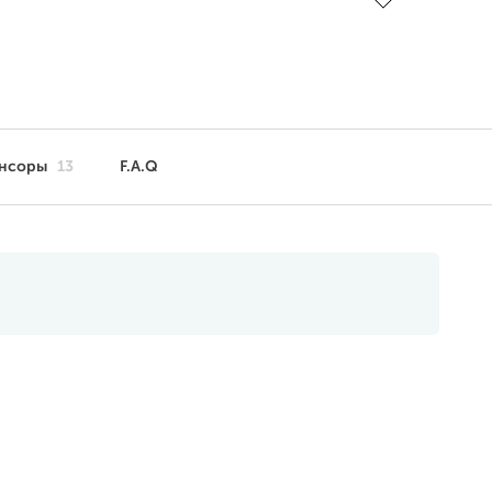
нсоры
13
F.A.Q