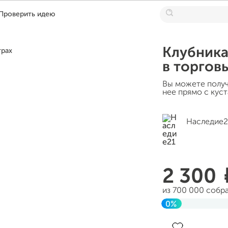
Проверить идею
Клубника
в торгов
Вы можете получ
нее прямо с куст
Наследие2
2 300
из 700 000 собр
0%
До цели