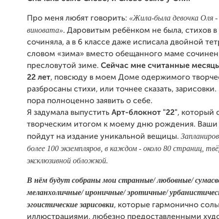
«Жила-была девочка Оля -
Про меня любят говорить:
виновата»
. Даровитым ребёнком не была, стихов в 
сочиняла, а в 6 классе даже исписала двойной те
словом «зима» вместо обещанного маме сочинен
пресловутой зиме.
Сейчас мне считанные месяцы
22 лет
, повсюду в моем Доме одержимого творче
разбросаны стихи, или точнее сказать, зарисовки.
пора полноценно заявить о себе.
Я задумала выпустить
Арт-блокнот "22"
, который 
творческим итогом к моему дню рождения. Ваши
Запланиро
пойдут на издание уникальной вещицы.
более 100 экземпляров, в каждом - около 80 страниц, тв
эксклюзивной обложкой.
В нём будут собраны мои странные/ любовные/ сумасв
меланхоличные/ ироничные/ эротичные/ урбанистичес
эгоистические зарисовки
, которые гармонично соль
иллюстрациями, любезно предоставленными худ