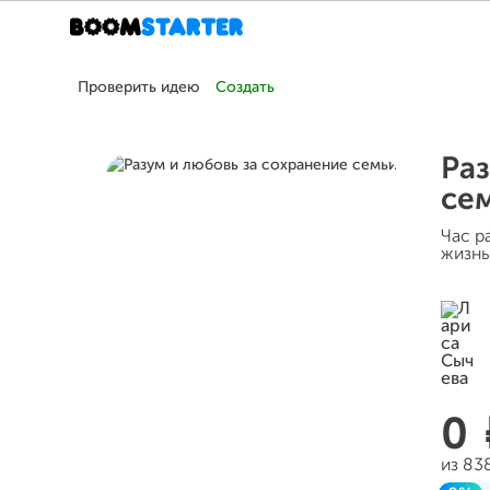
Проверить идею
Создать
Раз
се
Час р
жизнь
0
из 83