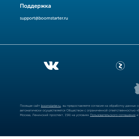
Поддержка
support@boomstarter.ru
Посещая сайт
boomstarter.ru
, вы предоставляете согласие на обработку данных 
автоматически осуществляется Обществом с ограниченной ответственностью «Б
Москва, Ленинский проспект, 15А) на условиях
Пользовательского соглашения