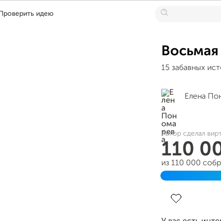
Проверить идею
Восьмая 
15 забавных ист
Елена По
Автор сделал вир
110 0
из 110 000 соб
Завершен 02 д