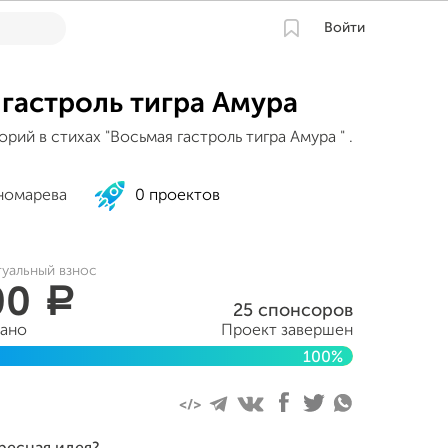
Войти
гастроль тигра Амура
орий в стихах "Восьмая гастроль тигра Амура " .
номарева
0 проектов
туальный взнос
00
a
25 спонсоров
рано
Проект завершен
100%
екабря 2017