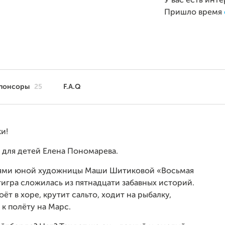
У вас есть инт
Пришло время
понсоры
25
F.A.Q
и!
 для детей Елена Пономарева.
иями юной художницы Маши Шитиковой «Восьмая
тигра сложилась из пятнадцати забавных историй.
ёт в хоре, крутит сальто, ходит на рыбалку,
к полёту на Марс.