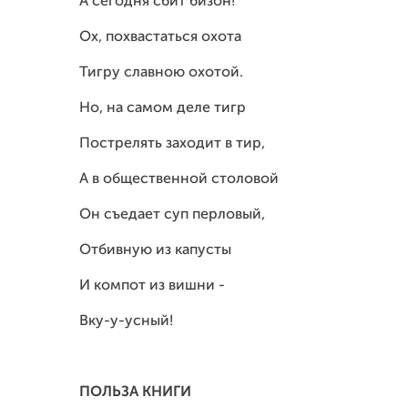
А сегодня сбит бизон!
Ох, похвастаться охота
Тигру славною охотой.
Но, на самом деле тигр
Пострелять заходит в тир,
А в общественной столовой
Он съедает суп перловый,
Отбивную из капусты
И компот из вишни -
Вку-у-усный!
ПОЛЬЗА КНИГИ