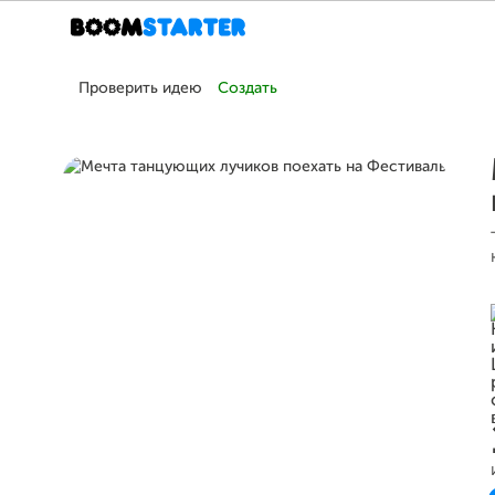
Проверить идею
Создать