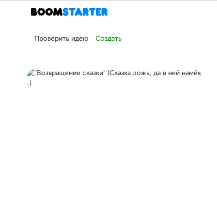
Проверить идею
Создать