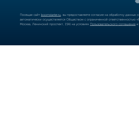
Посещая сайт
boomstarter.ru
, вы предоставляете согласие на обработку данных 
автоматически осуществляется Обществом с ограниченной ответственностью «Б
Москва, Ленинский проспект, 15А) на условиях
Пользовательского соглашения