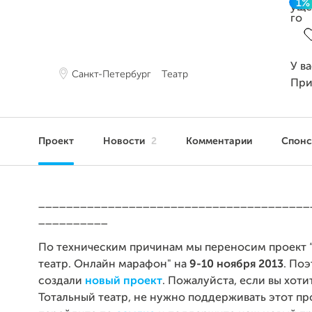
1%
З
У в
Санкт-Петербург
Театр
При
Проект
Новости
2
Комментарии
Спон
_______________________________________
__________
По техническим причинам мы переносим проект 
театр. Онлайн марафон" на
9-10 ноября 2013
. По
создали
новый проект
. Пожалуйста, если вы хот
Тотальный театр, не нужно поддерживать этот про