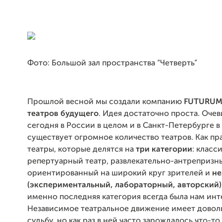
Фото: Большой зал пространства “Четверть”
Прошлой весной мы создали компанию
FUTURU
театров будущего
. Идея достаточно проста. Очев
сегодня в России в целом и в Санкт-Петербурге в
существует огромное количество театров. Как пра
театры, которые делятся на
три категории
: класс
репертуарный театр, развлекательно-антрепризны
ориентированный на широкий круг зрителей и
не
(экспериментальный, лабораторный, авторский)
именно последняя категория всегда была нам инт
Независимое театральное движение имеет дово
судьбу, но как раз в ней часто зарождалось что-то