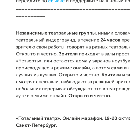
перейдите по
ссылке
и поддержите наш новый пр
_______________________________________
__________
Независимые театральные группы
, иными слова
театральный андерграунд, в течение
24 часов
пре
зрителю свои работы, говорят на разных театраль
Открыто и честно.
Зрители
приходят в залы прост
«Четверть», или остаются дома у экранов ноутбук
происходящее в режиме
онлайн
, а потом
сами
вы
лучших из лучших. Открыто и честно.
Критики и э
смотрят спектакли, наблюдают за реакцией зрител
небольших перерывах обсуждают это в театровед
ауте в режиме онлайн.
Открыто и честно.
«Тотальный театр». Онлайн марафон. 19-20 октяб
Санкт-Петербург.