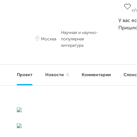
У вас е
Пришло
Научная и научно-
Москва
популярная
литература
Проект
Новости
6
Комментарии
Спон