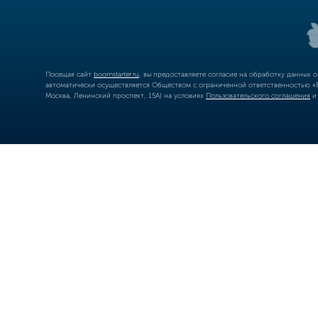
Посещая сайт
boomstarter.ru
, вы предоставляете согласие на обработку данных 
автоматически осуществляется Обществом с ограниченной ответственностью «Б
Москва, Ленинский проспект, 15А) на условиях
Пользовательского соглашения