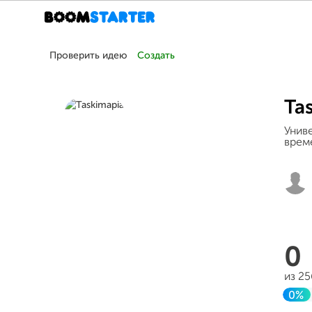
Проверить идею
Создать
Ta
Унив
врем
0
из 2
0%
Зав