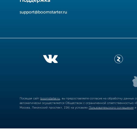
Поддержка
support@boomstarter.ru
Посещая сайт
boomstarter.ru
, вы предоставляете согласие на обработку данных 
автоматически осуществляется Обществом с ограниченной ответственностью «Б
Москва, Ленинский проспект, 15А) на условиях
Пользовательского соглашения