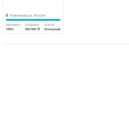
Новочеркасск, Россия
прогресс
собрано
статус
106%
304 000
Успешный
a