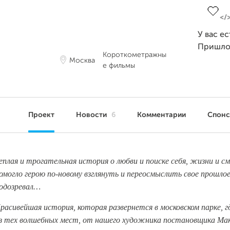
У вас е
Пришло
Короткометражны
Москва
е фильмы
Проект
Новости
6
Комментарии
Спон
еплая и трогательная история о любви и поиске себя, жизни и с
омогло герою по-новому взглянуть и переосмыслить свое прошло
одозревал…
расивейшая история, которая развернется в московском парке, г
з тех волшебных мест, от нашего художника постановщика Мак