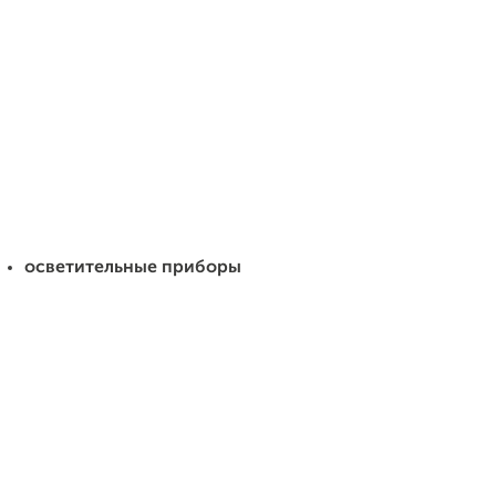
осв
етительные приборы