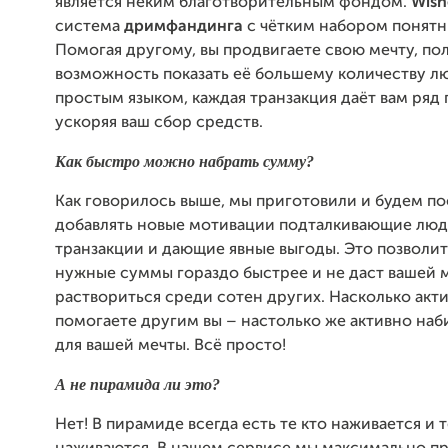
является неким благотворительным фондом.
Wis
система
дримфандинга
с чётким набором понятн
Помогая другому, вы продвигаете свою мечту, по
возможность показать её большему количеству лю
простым языком, каждая транзакция даёт вам ряд
ускоряя ваш сбор средств.
Как быстро можно набрать сумму?
Как говорилось выше, мы приготовили и будем п
добавлять новые мотивации подталкивающие люд
транзакции и дающие явные выгоды. Это позволит
нужные суммы гораздо быстрее и не даст вашей 
раствориться среди сотен других. Насколько акт
помогаете другим вы – настолько же активно наб
для вашей мечты. Всё просто!
А не пирамида ли это?
Нет! В пирамиде всегда есть те кто наживается и т