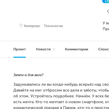
1
З
У в
Кемерово
Технологии
Пр
Проект
Новости
2
Комментарии
Спон
Зачем и для кого?
Задумывались ли вы когда-нибудь всерьёз над св
Давайте на миг отбросим все дела и заботы, чтоб
об этом. Устройтесь поудобнее. Начнём. У всех б
есть мечта. Кто-то мечтает о новом смартфоне, кт
романтической поездке в Париж, кто-то о просто