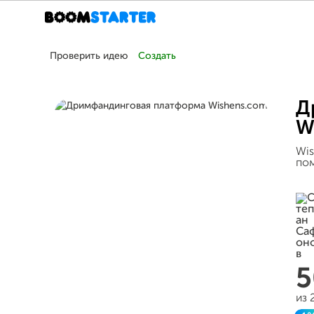
Проверить идею
Создать
Д
W
Wis
пом
5
из 