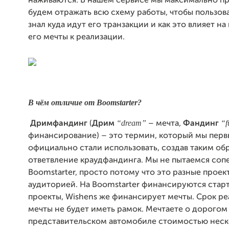
наживаются. В нашем сервисе мы максимально п
будем отражать всю схему работы, чтобы пользов
знал куда идут его транзакции и как это влияет н
его мечты к реализации.
В чём отличие от Boomstarter?
“dream”
“f
Дримфандинг
(
Дрим
– мечта,
Фандинг
финансирование) – это термин, который мы перв
официально стали использовать, создав таким об
ответвление краудфандинга. Мы не пытаемся соп
Boomstarter, просто потому что это разные проек
аудиторией. На Boomstarter финансируются стар
проекты, Wishens же финансирует мечты. Срок р
мечты не будет иметь рамок. Мечтаете о дорогом
представительском автомобиле стоимостью неск