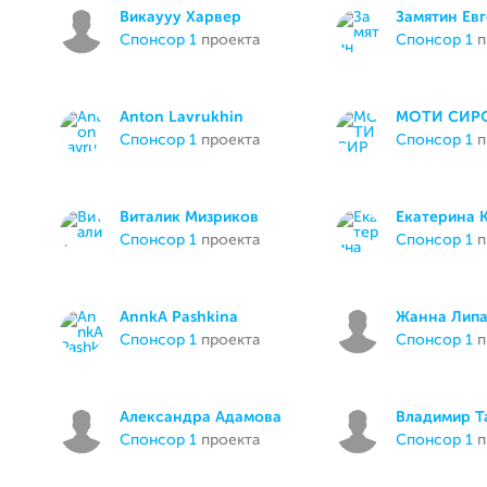
Викаyyy Харвер
Замятин Ев
спонсор 1
проекта
спонсор 1
п
Anton Lavrukhin
МОТИ СИР
спонсор 1
проекта
спонсор 1
п
Виталик Мизриков
Екатерина 
спонсор 1
проекта
спонсор 1
п
AnnkA Pashkina
Жанна Липа
спонсор 1
проекта
спонсор 1
п
Александра Адамова
Владимир 
спонсор 1
проекта
спонсор 1
п