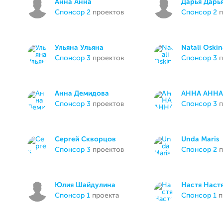
Анна Анна
Дарья Дарь
спонсор 2
проектов
спонсор 2
п
Ульяна Ульяна
Natali Oskin
спонсор 3
проектов
спонсор 3
п
Анна Демидова
АННА АННА
спонсор 3
проектов
спонсор 3
п
Сергей Скворцов
Unda Maris
спонсор 3
проектов
спонсор 2
п
Юлия Шайдулина
Настя Наст
спонсор 1
проекта
спонсор 1
п