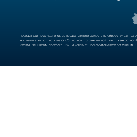
Посещая сайт
boomstarter.ru
, вы предоставляете согласие на обработку данных 
автоматически осуществляется Обществом с ограниченной ответственностью «Б
Москва, Ленинский проспект, 15А) на условиях
Пользовательского соглашения