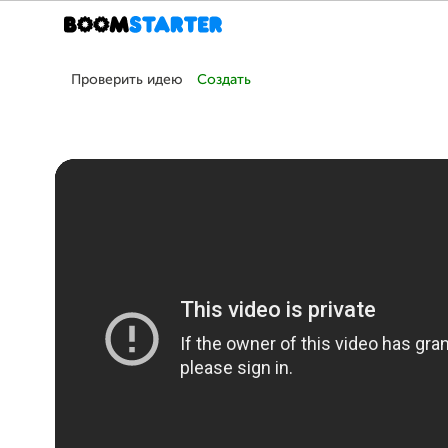
Проверить идею
Создать