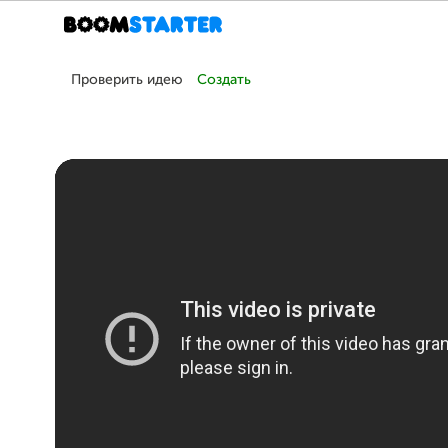
Проверить идею
Создать