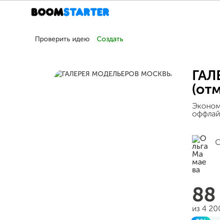
Проверить идею
Создать
ГАЛ
(от
Эконом
оффлай
О
88
из 4 2