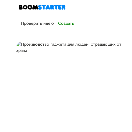
Проверить идею
Создать