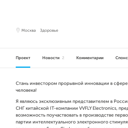
Москва
Здоровье
Проект
Новости
2
Комментарии
Спон
Стань инвестором прорывной инновации в сфере
человека!
Я являюсь эксклюзивным представителем в Росси
СНГ китайской IT-компании VVFLY Electronics, пр
возможность поучаствовать в производстве перв
партии интеллектуального электронного стимул