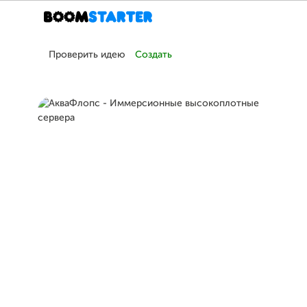
Проверить идею
Создать